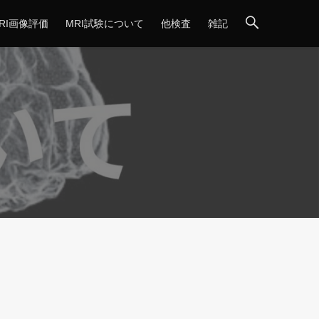
RI画像評価
MRI試験について
他検査
雑記