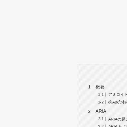
概要
アミロイド
抗Aβ抗体
ARIA
ARIAの
ARIA-