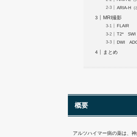
ARIA-
MRI撮影
FLAIR
T2* SWI
DWI AD
まとめ
概要
アルツハイマー病の薬は、神