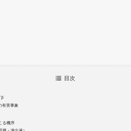
目次
β
の有害事象
起こる機序
E（浮腫・滲出液）