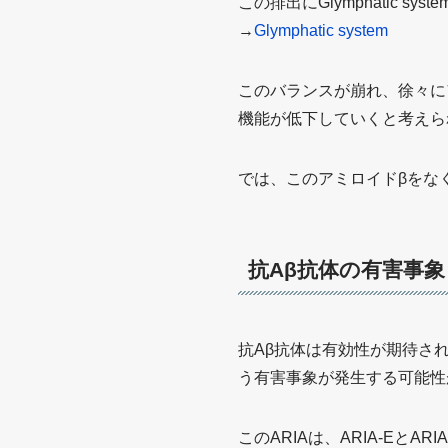
この排出にGlymphatic
→
Glymphatic system
このバランスが崩れ、徐々に
機能が低下していくと考えら
では、このアミロイドβをな
抗Aβ抗体の有害事象
抗Aβ抗体は有効性が期待される一方で
う有害事象が発生する可能性
このARIAは、ARIA-EとA