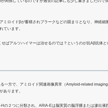
 systemが関係しているのですが過去の記事にも少し書きました
アミロイドβが蓄積されプラークなどの固まりとなり、神経細
れています。
くせばアルツハイマーは治せるのでは？というのが抗Aβ抗体と
、アミロイド関連画像異常（Amyloid-related imaging abn
があります。
RIA-Hの２つに分類され、ARIA-Eは脳実質の脳浮腫または滲出液