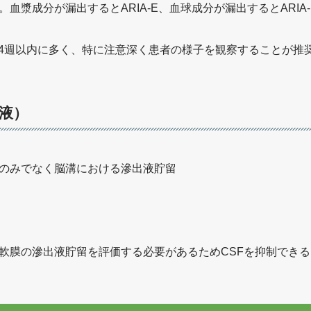
血漿成分が漏出するとARIA-E、血球成分が漏出するとARIA
ら14週以内に多く、特に注意深く患者の様子を観察することが推
出液）
のみでなく脳溝における滲出液貯留
軟膜の滲出液貯留を評価する必要があるためCSFを抑制できるF