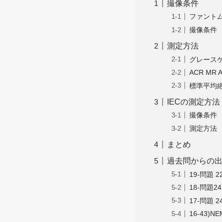
撮像条件
ファントム(
撮像条件
測定方法
グレース
ACR MR Ac
標準平均絶対偏
IECの測定方法
撮像条件
測定方法
まとめ
過去問からの
19-問題
18-問題
17-問題
16-43