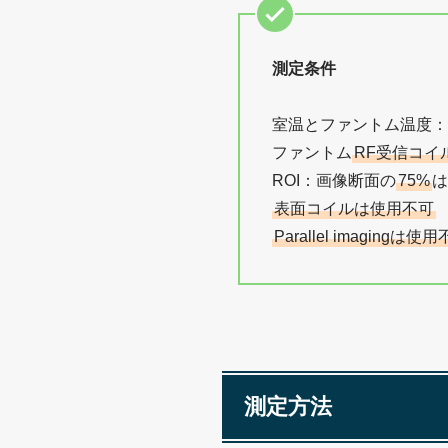
測定条件
室温とファントム温度：
ファントム
RF受信コイ
ROI：画像断面の
75%
は
表面コイルは使用不可
Parallel imagingは使
測定方法