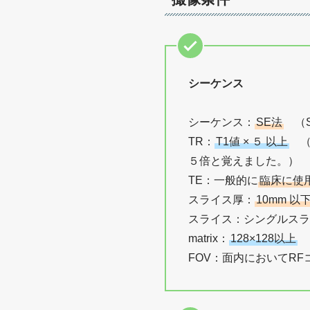
シーケンス
シーケンス：
SE法
（S
TR：
T1値 × ５ 以上
（S
５倍と覚えました。）
TE：一般的に
臨床に使
スライス厚：
10mm 以
スライス：シングルスラ
matrix：
128×128以上
（
FOV：面内においてR