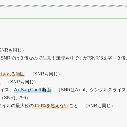
NRも同じ）
NRでは３倍なので注意！無理やりですが“SNR”3文字→３倍
用される範囲
（SNRも同じ）
下
（SNRも同じ）
イス、
Ax,Sag,Cor３断面
（SNRはAxial、シングルスライス
SNRは256）
Fコイルの最大径の
110%を超えない
こと （SNRも同じ）