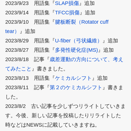
2023/9/23 用語集『
SLAP損傷
』追加
2023/9/14 用語集『
TFCC損傷
』追加
2023/9/10 用語集『
腱板断裂（Rotator cuff
tear）
』追加
2023/8/29 用語集『
U-fiber（弓状繊維）
』追加
2023/8/27 用語集『
多発性硬化症(MS)
』追加
2023/8/18 記事『
歳差運動の方向について、考え
てみたこと
』書きました。
2023/8/13 用語集『
ケミカルシフト
』追加
2023/8/11 記事『
第２のケミカルシフト
』書きま
した。
2023/8/2 古い記事を少しずつリライトしていきま
す。今後、新しい記事を投稿したりリライトした
時などはNEWSに記載していきますね。