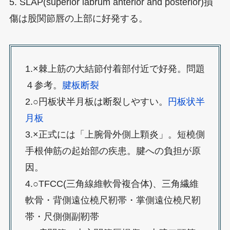
5. SLAP(superior labrum anterior and posterior)損
傷は股関節唇の上部に好発する。
1.×棘上筋の大結節付着部付近で好発。問題
４参考。
腱板断裂
2.○円板状半月板は断裂しやすい。
円板状半
月板
3.×正式には「上腕骨外側上顆炎」。短橈側
手根伸筋の起始部の疾患。腱への負担が原
因。
4.○TFCC(三角線維軟骨複合体)、三角繊維
軟骨・背側遠位橈尺靭帯・掌側遠位橈尺靭
帯・尺側側副靭帯