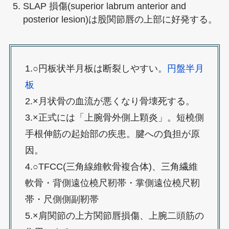
SLAP 損傷(superior labrum anterior and
posterior lesion)は股関節唇の上部に好発する。
1.○円板状半月板は断裂しやすい。
円盤半月
板
2.×月状骨の血流が悪くなり骨壊死する。
3.×正式には「上腕骨外側上顆炎」。短橈側
手根伸筋の起始部の疾患。腱への負担が原
因。
4.○TFCC(三角線維軟骨複合体)、三角繊維
軟骨・背側遠位橈尺靭帯・掌側遠位橈尺靭
帯・尺側側副靭帯
5.×肩関節の上方関節唇損傷、上腕二頭筋の