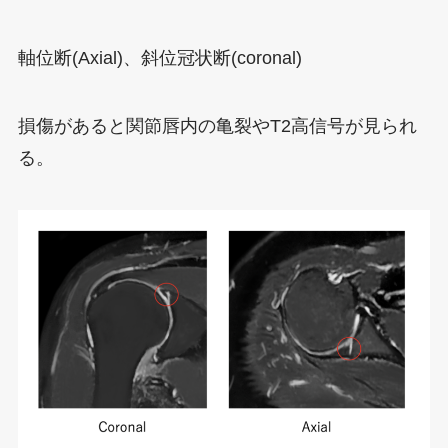
軸位断(Axial)、斜位冠状断(coronal)
損傷があると関節唇内の亀裂やT2高信号が見られ
る。