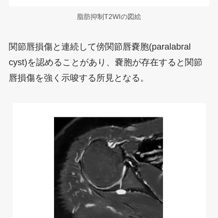
脂肪抑制T2WIの図絵
関節唇損傷と連続して傍関節唇嚢胞(paralabral
cyst)を認めることがあり、嚢胞が存在すると関節
唇損傷を強く示唆する所見となる。