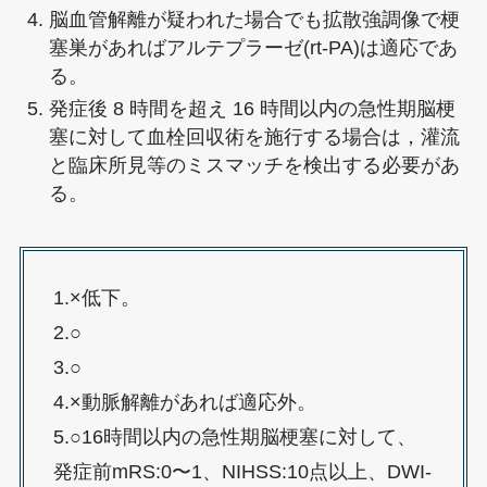
脳血管解離が疑われた場合でも拡散強調像で梗
塞巣があればアルテプラーゼ(rt-PA)は適応であ
る。
発症後 8 時間を超え 16 時間以内の急性期脳梗
塞に対して血栓回収術を施行する場合は，灌流
と臨床所見等のミスマッチを検出する必要があ
る。
1.×低下。
2.○
3.○
4.×動脈解離があれば適応外。
5.○16時間以内の急性期脳梗塞に対して、
発症前mRS:0〜1、NIHSS:10点以上、DWI-