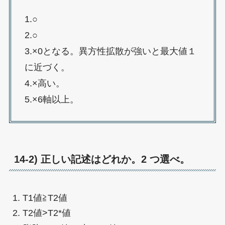
1.○
2.○
3.×0となる。異方性拡散が強いと最大値１
に近づく。
4.×高い。
5.×6軸以上。
14-2) 正しい記述はどれか。2 つ選べ。
T1値≧T2値
T2値>T2*値