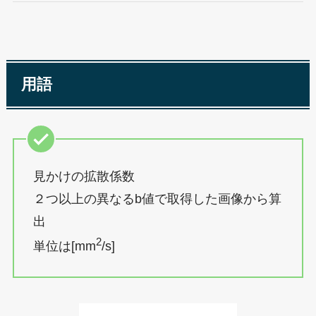
用語
見かけの拡散係数
２つ以上の異なるb値で取得した画像から算
出
2
単位は[mm
/s]