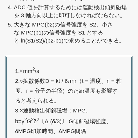
ADC 値を計算するためには運動検出傾斜磁場
を 3 軸方向以上に印可しなければならない。
大きな MPG(b2)の信号強度を S2、小さ
な MPG(b1)の信号強度を S1 とする
と ln(S1/S2)/(b2-b1)で求めることができる。
2
1.×mm
/s
2.○拡散係数D = kt / 6πηr（t = 温度、η = 粘
度、r = 分子の半径）のため温度も影響す
ると考えられる。
3.×運動検出傾斜磁場：MPG、
2
2
2
b=γ
G
δ
〔Δ-(δ/3)〕 G傾斜磁場強度、
δMPG印加時間、ΔMPG間隔