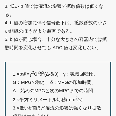
3. 低い b 値では灌流の影響で拡散係数は低くな
る。
4. b 値の増加に伴う信号低下は、拡散係数の小さ
い組織のほうがより顕著である。
5. b 値が同じ場合、十分な大きさの容器内では拡
散時間を変化させても ADC 値は変化しない。
2
2
2
1.×b値=γ
G
δ
(Δ-δ/3) γ：磁気回転比、
G：MPGの強さ、δ：MPGの印加時間、
Δ：始めのMPGと次のMPGまでの時間
2
2.×平方ミリメートル毎秒(mm
/s)
3.×低いb値ほど灌流の影響は強くなり拡散