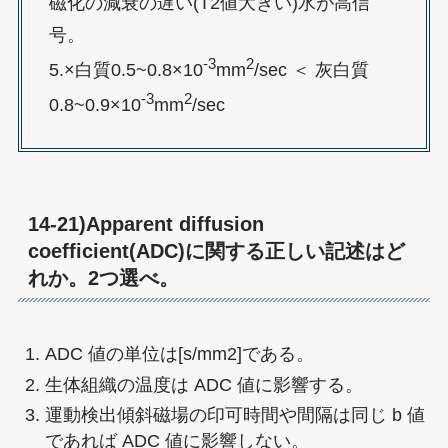
磁化の減衰の遅い(T2値大きい)水が高信
号。
-3
2
5.×白質0.5~0.8×10
mm
/sec ＜ 灰白質
-3
2
0.8~0.9×10
mm
/sec
14-21)Apparent diffusion
coefficient(ADC)に関する正しい記述はど
れか。2つ選べ。
ADC 値の単位は[s/mm2]である。
生体組織の温度は ADC 値に影響する。
運動検出傾斜磁場の印可時間や間隔は同じ b 値
であれば ADC 値に影響しない。