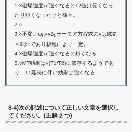
1.×磁場強度が強くなるとT2値は長くなっ
たり短くなったりと様々。
2.○
3.×不変。ω
=γB
ラーモア方程式のγは磁気
0
0
回転比であり核種により一定。
4.×磁場強度が強くなると短くなる。
5.○MT効果は√(T1/T2)に依存するようであ
り、T1延長に伴い効果は強くなる
8-4)次の記述について正しい文章を選択し
てください。(正解 2 つ)