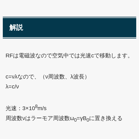
解説
RFは電磁波なので空気中では光速cで移動します。
c=νλなので、（ν周波数、λ波長）
λ=c/ν
8
光速：3×10
m/s
周波数νはラーモア周波数ω
=γB
に置き換える
0
0