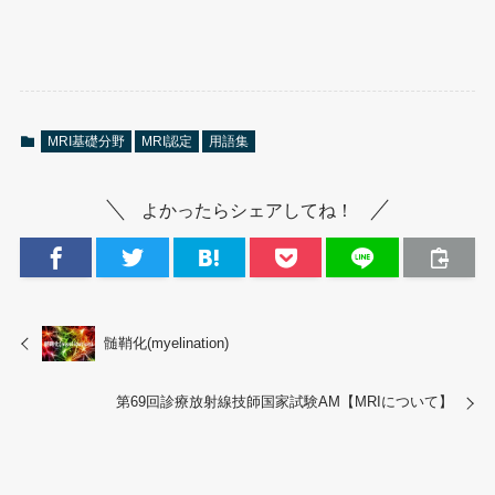
MRI基礎分野
MRI認定
用語集
よかったらシェアしてね！
髄鞘化(myelination)
第69回診療放射線技師国家試験AM【MRIについて】