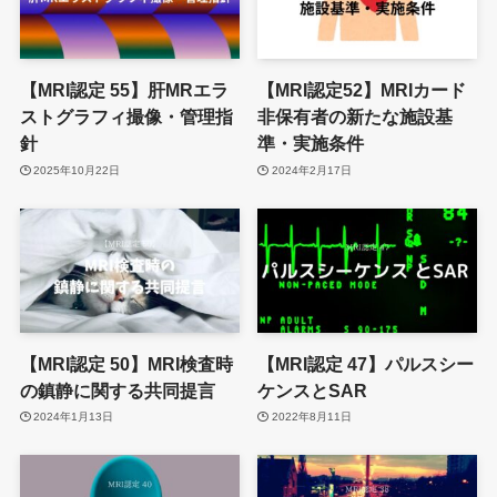
【MRI認定 55】肝MRエラ
【MRI認定52】MRIカード
ストグラフィ撮像・管理指
非保有者の新たな施設基
針
準・実施条件
2025年10月22日
2024年2月17日
【MRI認定 50】MRI検査時
【MRI認定 47】パルスシー
の鎮静に関する共同提言
ケンスとSAR
2024年1月13日
2022年8月11日